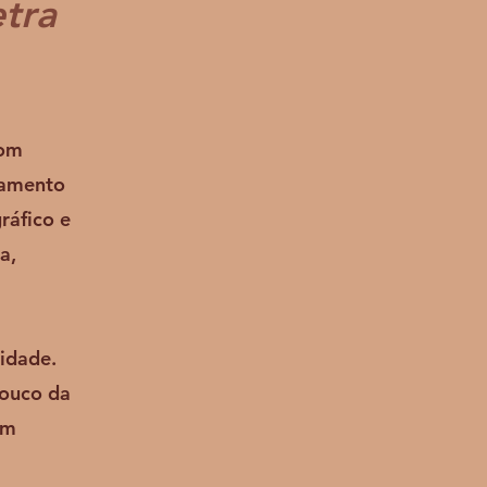
etra
com
hamento
ráfico e
a,
idade.
pouco da
am